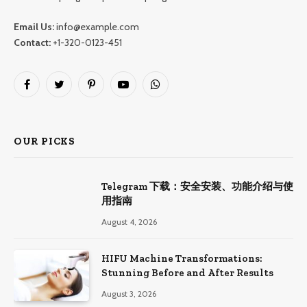
Email Us:
info@example.com
Contact:
+1-320-0123-451
Facebook
Twitter
Pinterest
YouTube
WhatsApp
OUR PICKS
Telegram 下载：安全安装、功能介绍与使
用指南
August 4, 2026
HIFU Machine Transformations:
Stunning Before and After Results
August 3, 2026