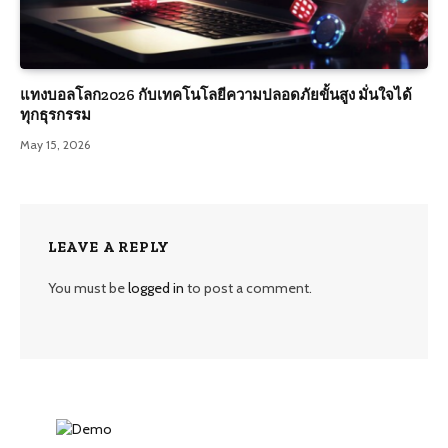
แทงบอลโลก2026 กับเทคโนโลยีความปลอดภัยขั้นสูง มั่นใจได้
ทุกธุรกรรม
May 15, 2026
LEAVE A REPLY
You must be
logged in
to post a comment.