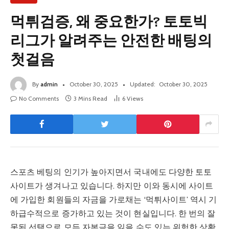
먹튀검증, 왜 중요한가? 토토빅
리그가 알려주는 안전한 배팅의
첫걸음
By
admin
October 30, 2025
Updated:
October 30, 2025
No Comments
3 Mins Read
6
Views
스포츠 베팅의 인기가 높아지면서 국내에도 다양한 토토
사이트가 생겨나고 있습니다. 하지만 이와 동시에 사이트
에 가입한 회원들의 자금을 가로채는 ‘먹튀사이트’ 역시 기
하급수적으로 증가하고 있는 것이 현실입니다. 한 번의 잘
못된 선택으로 모든 자본금을 잃을 수도 있는 위험한 상황