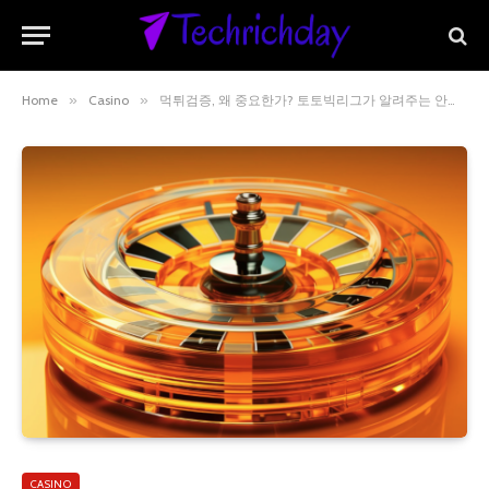
Home
»
Casino
»
먹튀검증, 왜 중요한가? 토토빅리그가 알려주는 안전한 배팅의 첫걸음
CASINO