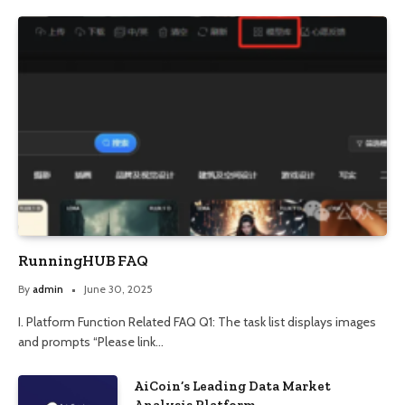
RunningHUB FAQ
By
admin
June 30, 2025
I. Platform Function Related FAQ Q1: The task list displays images
and prompts “Please link…
AiCoin’s Leading Data Market