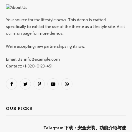
Your source for the lifestyle news. This demo is crafted
specifically to exhibit the use of the theme as a lifestyle site. Visit
our main page for more demos.
We're accepting new partnerships right now.
Email Us:
info@example.com
Contact:
+1-320-0123-451
Facebook
Twitter
Pinterest
YouTube
WhatsApp
OUR PICKS
Telegram 下载：安全安装、功能介绍与使