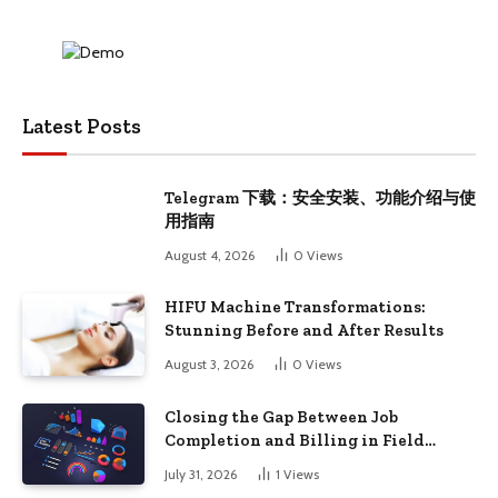
Latest Posts
Telegram 下载：安全安装、功能介绍与使
用指南
August 4, 2026
0
Views
HIFU Machine Transformations:
Stunning Before and After Results
August 3, 2026
0
Views
Closing the Gap Between Job
Completion and Billing in Field
Service
July 31, 2026
1
Views