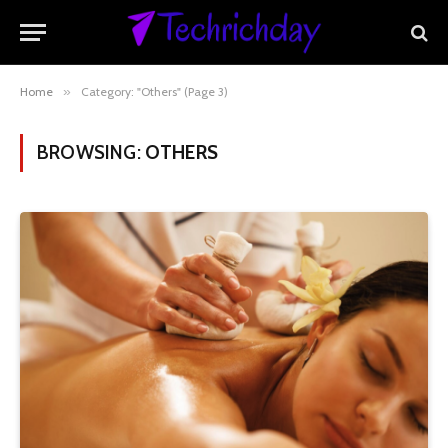
Home
»
Category: "Others" (Page 3)
BROWSING:
OTHERS