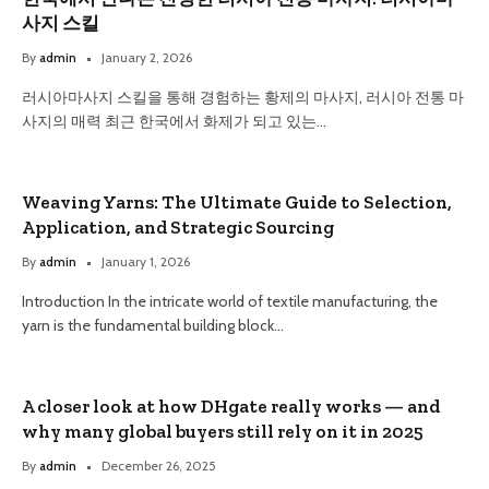
사지 스킬
By
admin
January 2, 2026
러시아마사지 스킬을 통해 경험하는 황제의 마사지, 러시아 전통 마
사지의 매력 최근 한국에서 화제가 되고 있는…
Weaving Yarns: The Ultimate Guide to Selection,
Application, and Strategic Sourcing
By
admin
January 1, 2026
Introduction In the intricate world of textile manufacturing, the
yarn is the fundamental building block…
A closer look at how DHgate really works — and
why many global buyers still rely on it in 2025
By
admin
December 26, 2025