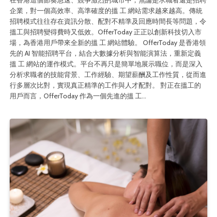
在香港這個節奏急速、競爭激烈的城市中，無論是求職者還是招聘
企業，對一個高效率、高準確度的搵 工 網站需求越來越高。傳統
招聘模式往往存在資訊分散、配對不精準及回應時間長等問題，令
搵工與招聘變得費時又低效。OfferToday 正正以創新科技切入市
場，為香港用戶帶來全新的搵 工 網站體驗。 OfferToday 是香港領
先的 AI 智能招聘平台，結合大數據分析與智能演算法，重新定義
搵 工 網站的運作模式。平台不再只是簡單地展示職位，而是深入
分析求職者的技能背景、工作經驗、期望薪酬及工作性質，從而進
行多層次比對，實現真正精準的工作與人才配對。 對正在搵工的
用戶而言，OfferToday 作為一個先進的搵 工…