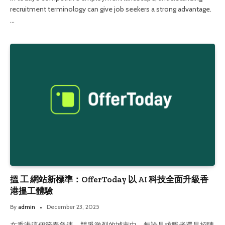
recruitment terminology can give job seekers a strong advantage.
…
搵 工 網站新標準：OfferToday 以 AI 科技全面升級香
港搵工體驗
By
admin
December 23, 2025