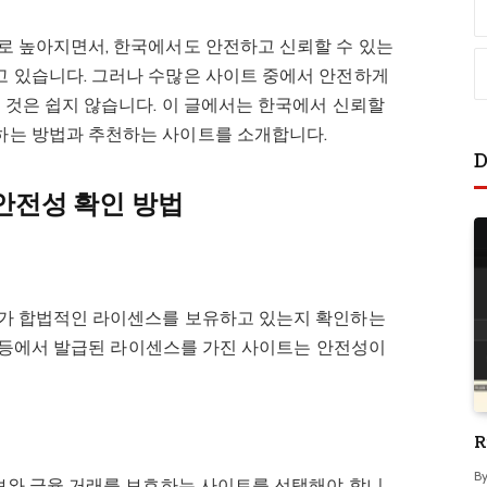
로 높아지면서, 한국에서도 안전하고 신뢰할 수 있는
 있습니다. 그러나 수많은 사이트 중에서 안전하게
 것은 쉽지 않습니다. 이 글에서는 한국에서 신뢰할
하는 방법과 추천하는 사이트를 소개합니다.
D
안전성 확인 방법
가 합법적인 라이센스를 보유하고 있는지 확인하는
영국 등에서 발급된 라이센스를 가진 사이트는 안전성이
R
B
정보와 금융 거래를 보호하는 사이트를 선택해야 합니