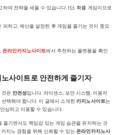
참고하여 전략을 세울 수 있습니다. (단, 확률 게임이므로
은 피하고, 예산을 설정한 후 게임을 즐기는 것이 중요
,
온라인카지노사이트
에서 추천하는 플랫폼을 확인
카지노사이트로 안전하게 즐기자
한 것은
안전성
입니다. 라이센스, 보안 시스템, 이용자
 선택해야 합니다. 이 글에서 소개한
카지노사이트
는
안심하고 이용할 수 있습니다.
임을 즐기면서도 책임감 있는 게임 습관을 유지하는 것
 카지노 경험을 위해 신뢰할 수 있는
온라인카지노사