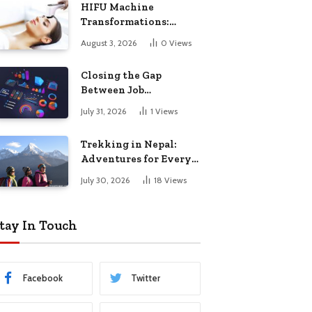
HIFU Machine
Transformations:
Stunning Before and
August 3, 2026
0
Views
After Results
Closing the Gap
Between Job
Completion and
July 31, 2026
1
Views
Billing in Field Service
Trekking in Nepal:
Adventures for Every
Traveler
July 30, 2026
18
Views
tay In Touch
Facebook
Twitter