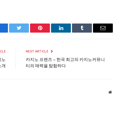
Facebook
Twitter
Pinterest
LinkedIn
Tumblr
Email
ICLE
NEXT ARTICLE
지노
카지노 프렌즈 – 한국 최고의 카지노커뮤니
소개
티의 매력을 탐험하다
Website