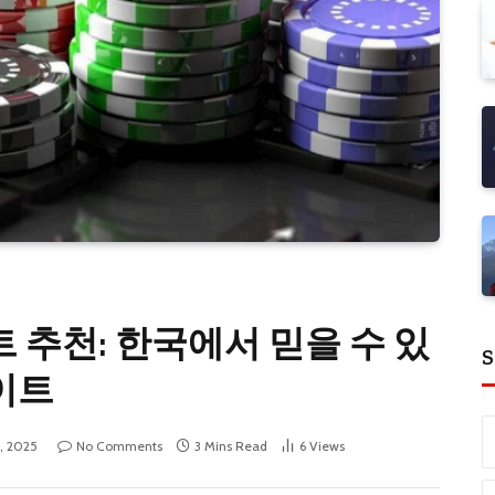
추천: 한국에서 믿을 수 있
S
이트
4, 2025
No Comments
3 Mins Read
6
Views