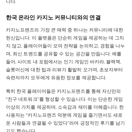
니다.
한국 온라인 카지노 커뮤니티와의 연결
카지노프랜즈의 가장 큰 매력 중 하나는 커뮤니티에 대한
헌신입니다. 이 플랫폼은 단순히 게임을 제공하는 데 그치
지 않고, 플레이어들이 모여 전략을 논의하고, 경험을 나누
며, 최신 트렌드를 공유할 수 있는 공간을 만듭니다. 예를
들어, 사이트 내 포럼에서는 인기 게임인 바카라, 블랙잭,
슬롯머신에 대한 팁과 리뷰가 활발히 오가며, 초보자부터
숙련자까지 모두에게 유용한 정보를 제공합니다.
특히 한국 플레이어들은 카지노프랜즈를 통해 자신만의
“친구 네트워크”를 형성할 수 있습니다. 이는 단순한 게임
이상의 가치를 제공하며, 소속감과 재미를 더해줍니다. 한
사용자는 “카지노프랜즈 덕분에 게임을 즐기면서도 새로
운 사람들과 연결될 수 있었다”라며 긍정적인 후기를 남기
기도 했습니다.