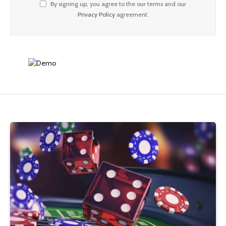
By signing up, you agree to the our terms and our
Privacy Policy
agreement.