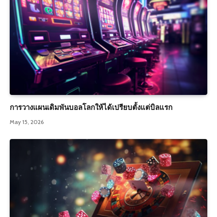
การวางแผนเดิมพันบอลโลกให้ได้เปรียบตั้งแต่บิลแรก
May 15, 2026