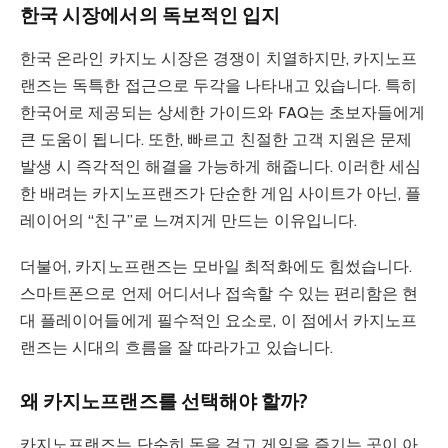
한국 시장에서의 독보적인 입지
한국 온라인 카지노 시장은 경쟁이 치열하지만, 카지노프
랜즈는 독특한 접근으로 두각을 나타내고 있습니다. 특히
한국어로 제공되는 상세한 가이드와 FAQ는 초보자들에게
큰 도움이 됩니다. 또한, 빠르고 친절한 고객 지원은 문제
발생 시 즉각적인 해결을 가능하게 해줍니다. 이러한 세심
한 배려는 카지노프랜즈가 단순한 게임 사이트가 아닌, 플
레이어의 “친구”로 느껴지게 만드는 이유입니다.
더불어, 카지노프랜즈는 모바일 최적화에도 힘썼습니다.
스마트폰으로 언제 어디서나 접속할 수 있는 편리함은 현
대 플레이어들에게 필수적인 요소로, 이 점에서 카지노프
랜즈는 시대의 흐름을 잘 따라가고 있습니다.
왜 카지노프랜즈를 선택해야 할까?
카지노프랜즈는 단순히 돈을 걸고 게임을 즐기는 곳이 아