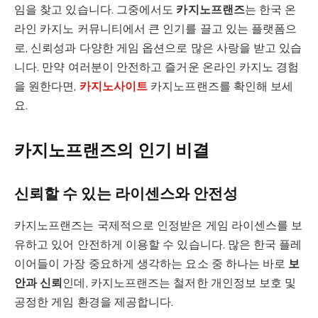
임을 찾고 있습니다. 그중에서도
카지노프랜즈
는 한국 온
라인 카지노 커뮤니티에서 큰 인기를 끌고 있는 플랫폼으
로, 신뢰성과 다양한 게임 옵션으로 많은 사랑을 받고 있습
니다. 만약 여러분이 안전하고 즐거운 온라인 카지노 경험
을 원한다면,
카지노사이트
카지노프랜즈를 확인해 보세
요.
카지노프랜즈의 인기 비결
신뢰할 수 있는 라이센스와 안전성
카지노프랜즈는 국제적으로 인정받은 게임 라이센스를 보
유하고 있어 안전하게 이용할 수 있습니다. 많은 한국 플레
이어들이 가장 중요하게 생각하는 요소 중 하나는 바로
보
안과 신뢰
인데, 카지노프랜즈는 철저한 개인정보 보호 및
공정한 게임 환경을 제공합니다.