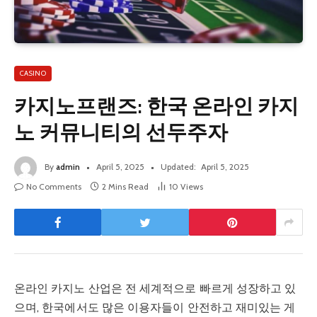
CASINO
카지노프랜즈: 한국 온라인 카지
노 커뮤니티의 선두주자
By
admin
April 5, 2025
Updated:
April 5, 2025
No Comments
2 Mins Read
10
Views
온라인 카지노 산업은 전 세계적으로 빠르게 성장하고 있
으며, 한국에서도 많은 이용자들이 안전하고 재미있는 게