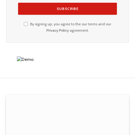
By signing up, you agree to the our terms and our
Privacy Policy
agreement.