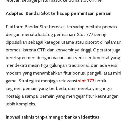
relevan sebagai pintu masuk ke dunia slot online.
Adaptasi Bandar Slot terhadap permintaan pemain
Platform Bandar Slot bereaksi terhadap perilaku pemain
dengan menata katalog permainan. Slot 777 sering
diposisikan sebagai kategori utama atau disorot di halaman
promosi karena CTR dan konversinya tinggi. Operator juga
bereksperimen dengan varian: ada versi sentimental yang
mendekati mesin tiga gulungan tradisional, dan ada versi
modern yang menambahkan fitur bonus, pengali, atau mini
game. Strategi ini menjaga relevansi
slot 777
untuk
segmen pemain yang berbeda, dari mereka yang ingin
nostalgia sampai pemain yang mengejar fitur keuntungan
lebih kompleks.
Inovasi teknis tanpa mengorbankan identitas