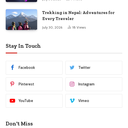
Trekking in Nepal: Adventures for
Every Traveler
July 30, 2026
18
Views
Stay In Touch
Facebook
Twitter
Pinterest
Instagram
YouTube
Vimeo
Don't Miss