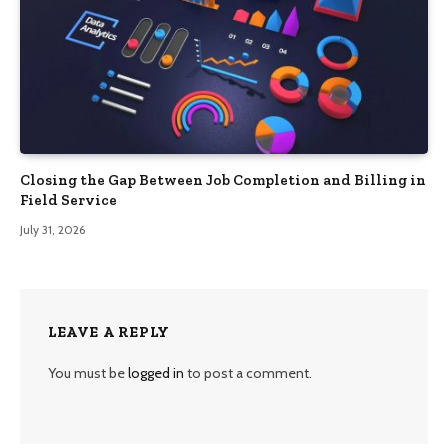
Closing the Gap Between Job Completion and Billing in
Field Service
July 31, 2026
LEAVE A REPLY
You must be
logged in
to post a comment.