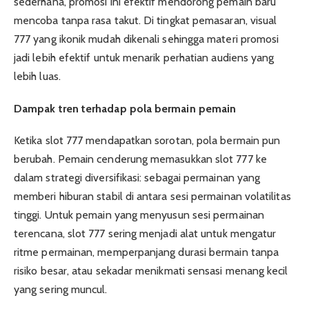
sederhana, promosi ini efektif mendorong pemain baru
mencoba tanpa rasa takut. Di tingkat pemasaran, visual
777 yang ikonik mudah dikenali sehingga materi promosi
jadi lebih efektif untuk menarik perhatian audiens yang
lebih luas.
Dampak tren terhadap pola bermain pemain
Ketika slot 777 mendapatkan sorotan, pola bermain pun
berubah. Pemain cenderung memasukkan slot 777 ke
dalam strategi diversifikasi: sebagai permainan yang
memberi hiburan stabil di antara sesi permainan volatilitas
tinggi. Untuk pemain yang menyusun sesi permainan
terencana, slot 777 sering menjadi alat untuk mengatur
ritme permainan, memperpanjang durasi bermain tanpa
risiko besar, atau sekadar menikmati sensasi menang kecil
yang sering muncul.