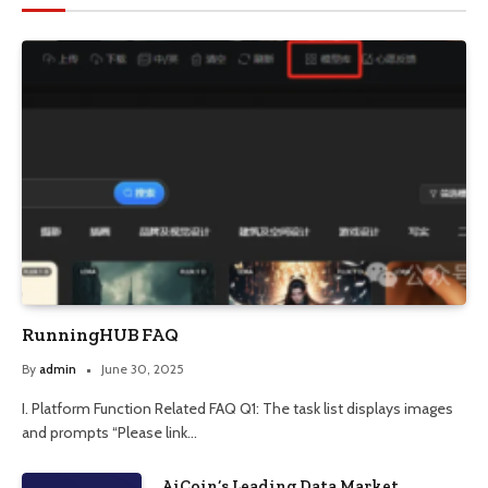
RunningHUB FAQ
By
admin
June 30, 2025
I. Platform Function Related FAQ Q1: The task list displays images
and prompts “Please link…
AiCoin’s Leading Data Market