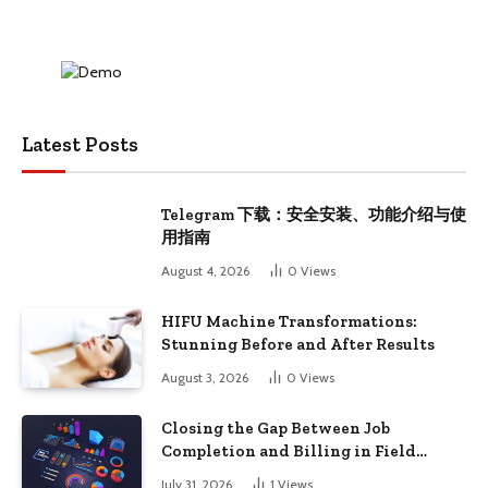
Latest Posts
Telegram 下载：安全安装、功能介绍与使
用指南
August 4, 2026
0
Views
HIFU Machine Transformations:
Stunning Before and After Results
August 3, 2026
0
Views
Closing the Gap Between Job
Completion and Billing in Field
Service
July 31, 2026
1
Views