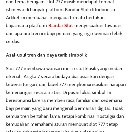
dan tema beragam, slot 777 masih mendapat tempat
istimewa di banyak platform Bandar Slot di Indonesia.
Artikel ini membahas mengapa tren itu bertahan,
bagaimana platform
Bandar Slot
menyesuaikan tawaran,
dan apa arti tren ini bagi pemain yang ingin bermain lebih
cerdas.
Asal-usul tren dan daya tarik simbolik
Slot 777 membawa warisan mesin slot klasik yang mudah
dikenali. Angka 7 secara budaya diasosiasikan dengan
keberuntungan, dan label 777 mengkomunikasikan harapan
kemenangan secara instan. Di pasar lokal, simbol ini
beresonansi karena memberi rasa familiar dan sederhana
bagi pemain yang baru mengenal permainan digital. Tidak
semua tren bertahan lama, tetapi kombinasi nostalgia dan
kemudahan memahami aturan membuat slot 777 tetap