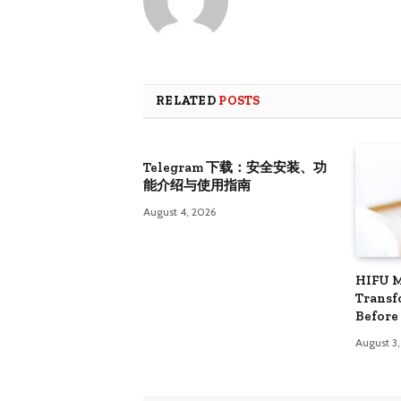
RELATED
POSTS
Telegram 下载：安全安装、功
能介绍与使用指南
August 4, 2026
HIFU 
Transf
Before
August 3