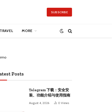
SUBSCRIBE
TRAVEL
MORE
atest Posts
Telegram 下载：安全安
装、功能介绍与使用指南
August 4, 2026
0
Views