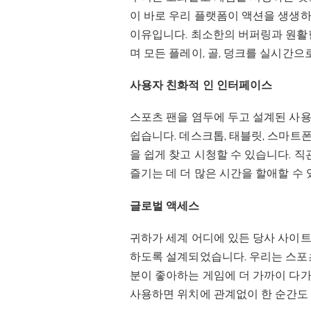
이 바로 우리 플랫폼이 액션을 생생
이유입니다. 최소한의 버퍼링과 원활
며 모든 플레이, 골, 덩크를 실시간으
사용자 친화적 인 인터페이스
스포츠 팬을 염두에 두고 설계된 사
쉽습니다. 데스크톱, 태블릿, 스마트
을 쉽게 찾고 시청할 수 있습니다. 
즐기는 데 더 많은 시간을 할애할 수 
글로벌 액세스
귀하가 세계 어디에 있든 당사 사이트
하도록 설계되었습니다. 우리는 스포
분이 좋아하는 게임에 더 가까이 다가
사용하면 위치에 관계없이 한 순간도 