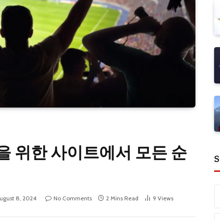
을 위한 사이트에서 모든 순
S
ugust 8, 2024
No Comments
2 Mins Read
9
Views