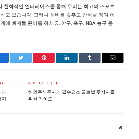
용자 친화적인 인터페이스를 통해 우리는 최고의 스포츠
하고 있습니다. 그러니 장비를 갖추고 간식을 챙겨 이
에 빠져들 준비를 하세요. 야구, 축구, NBA 농구 등
Facebook
Twitter
Pinterest
LinkedIn
Tumblr
Email
ICLE
NEXT ARTICLE
 라
해외주식투자의 필수요소 글로벌 투자자를
적지
위한 가이드
Website