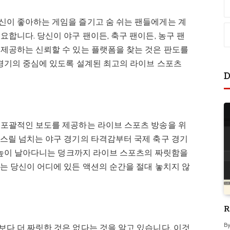
신이 좋아하는 게임을 즐기고 숨 쉬는 팬들에게는 계
합니다. 당신이 야구 팬이든, 축구 팬이든, 농구 팬
 제공하는 신뢰할 수 있는 플랫폼을 찾는 것은 판도를
 경기의 중심에 있도록 설계된 최고의 라이브 스포츠
D
 포괄적인 보도를 제공하는 라이브 스포츠 방송을 위
스릴 넘치는 야구 경기의 타격감부터 국제 축구 경기
늘 높이 날아다니는 덩크까지 라이브 스포츠의 짜릿함을
는 당신이 어디에 있든 액션의 순간을 절대 놓치지 않
R
B
다 더 짜릿한 것은 없다는 것을 알고 있습니다. 이것