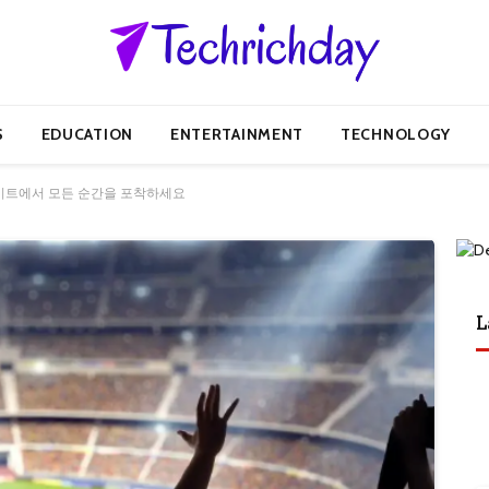
S
EDUCATION
ENTERTAINMENT
TECHNOLOGY
이트에서 모든 순간을 포착하세요
L