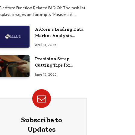
 Platform Function Related FAQ Q1: The task list
isplays images and prompts “Please link…
AiCoin’s Leading Data
Market Analysis
Platform
April 13, 2025
Precision Strap
Cutting Tips for
Flawless Edges
June 15, 2025
Subscribe to
Updates