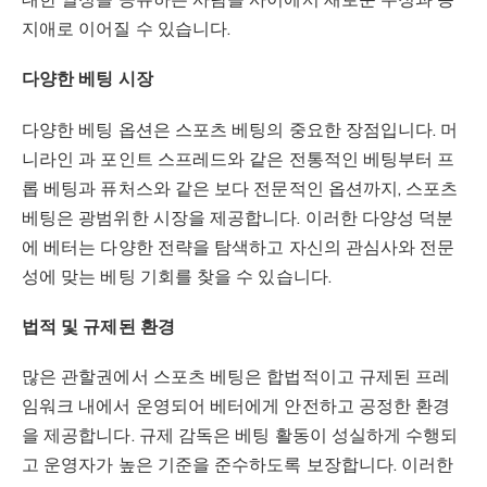
지애로 이어질 수 있습니다.
다양한 베팅 시장
다양한 베팅 옵션은 스포츠 베팅의 중요한 장점입니다. 머
니라인 과 포인트 스프레드와 같은 전통적인 베팅부터 프
롭 베팅과 퓨처스와 같은 보다 전문적인 옵션까지, 스포츠
베팅은 광범위한 시장을 제공합니다. 이러한 다양성 덕분
에 베터는 다양한 전략을 탐색하고 자신의 관심사와 전문
성에 맞는 베팅 기회를 찾을 수 있습니다.
법적 및 규제된 환경
많은 관할권에서 스포츠 베팅은 합법적이고 규제된 프레
임워크 내에서 운영되어 베터에게 안전하고 공정한 환경
을 제공합니다. 규제 감독은 베팅 활동이 성실하게 수행되
고 운영자가 높은 기준을 준수하도록 보장합니다. 이러한