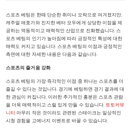
스포츠 베팅은 한때 단순한 취미나 오락으로 여겨졌지만,
캐주얼 애호가와 진지한 베터 모두에게 상당한 이점을 제
공하는 역동적이고 매력적인 산업으로 진화했습니다. 스
포츠 베팅의 인기가 높아짐에 따라 긍정적인 특성에 대한
매력도 커지고 있습니다. 스포츠 베팅의 이점과 긍정적인
측면에 대한 자세한 내용은 다음과 같습니다.
스포츠의 즐거움 강화
스포츠 베팅의 가장 즉각적인 이점 중 하나는 스포츠를 더
즐길 수 있다는 것입니다. 경기에 베팅하면 경기 결과에 대
한 관심이 커집니다. 이러한 추가적인 흥분은 스포츠 관람
을 더욱 매력적이고 스릴 있게 만들 수 있습니다.
토토커뮤
니티
아무리 작은 것이라도 관련된 스테이크는 일상적인
시청 경험을 고에너지 이벤트로 바꿀 수 있습니다.