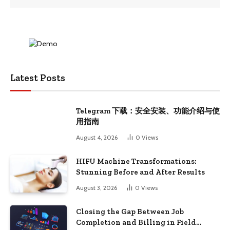
Latest Posts
Telegram 下载：安全安装、功能介绍与使
用指南
August 4, 2026
0
Views
HIFU Machine Transformations:
Stunning Before and After Results
August 3, 2026
0
Views
Closing the Gap Between Job
Completion and Billing in Field