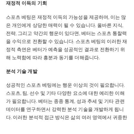
재정적 이득의 기회
스포츠 베팅은 재정적 이득의 가능성을 제공하며, 이는 많
은 개인에게 상당한 매력이 될 수 있습니다. 올바른 지식,
전략, 그리고 약간의 행운이 있다면, 베터는 스포츠 통찰력
을 수익으로 전환할 수 있습니다. 스포츠 베팅의 이러한 재
정적 측면은 베터가 예측을 성공적인 결과로 전환하기 위
해 노력함에 따라 흥분과 동기를 더해줍니다.
분석 기술 개발
성공적인 스포츠 베팅에는 행운 이상의 것이 필요합니다.
스포츠, 팀, 선수 및 기타 다양한 요소에 대한 예리한 이해
가 필요합니다. 베터는 종종 통계, 성과 추세 및 기타 관련
데이터를 연구하면서 강력한 분석 기술을 개발하게 됩니
다. 이러한 분석적 접근 방식은 삶의 여러 영역에서 귀중한
기술인 비판적 사고 및 의사 결정 능력을 향상시킬 수 있습
니다.