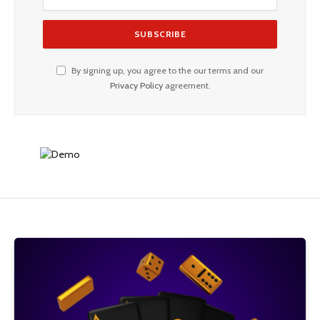
By signing up, you agree to the our terms and our
Privacy Policy
agreement.