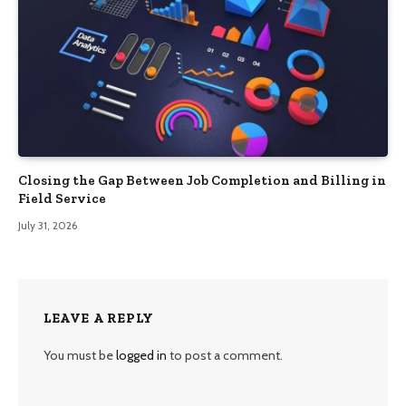
Closing the Gap Between Job Completion and Billing in
Field Service
July 31, 2026
LEAVE A REPLY
You must be
logged in
to post a comment.