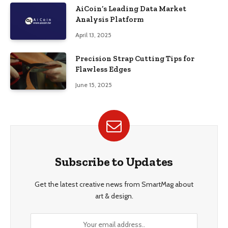
AiCoin’s Leading Data Market
Analysis Platform
April 13, 2025
Precision Strap Cutting Tips for
Flawless Edges
June 15, 2025
Subscribe to Updates
Get the latest creative news from SmartMag about
art & design.