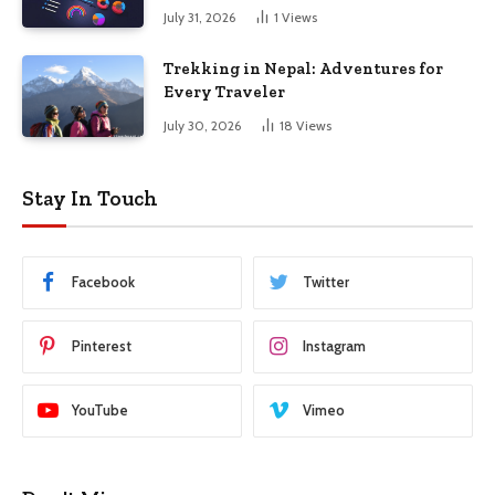
Service
July 31, 2026
1
Views
Trekking in Nepal: Adventures for
Every Traveler
July 30, 2026
18
Views
Stay In Touch
Facebook
Twitter
Pinterest
Instagram
YouTube
Vimeo