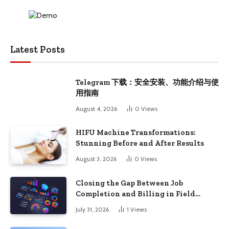
Latest Posts
Telegram 下载：安全安装、功能介绍与使
用指南
August 4, 2026
0
Views
HIFU Machine Transformations:
Stunning Before and After Results
August 3, 2026
0
Views
Closing the Gap Between Job
Completion and Billing in Field
Service
July 31, 2026
1
Views