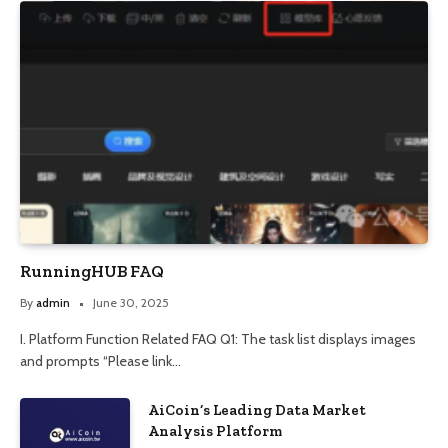
RunningHUB FAQ
By
admin
June 30, 2025
I. Platform Function Related FAQ Q1: The task list displays images
and prompts “Please link…
AiCoin’s Leading Data Market
Analysis Platform