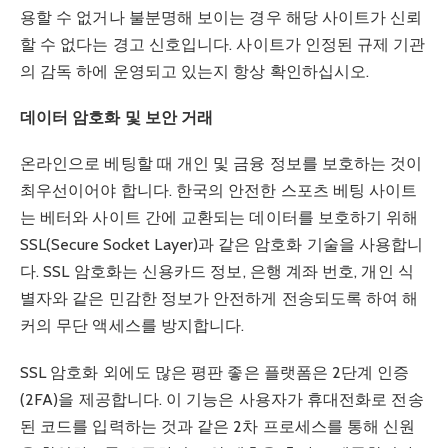
용할 수 없거나 불분명해 보이는 경우 해당 사이트가 신뢰
할 수 없다는 경고 신호입니다. 사이트가 인정된 규제 기관
의 감독 하에 운영되고 있는지 항상 확인하십시오.
데이터 암호화 및 보안 거래
온라인으로 베팅할 때 개인 및 금융 정보를 보호하는 것이
최우선이어야 합니다. 한국의 안전한 스포츠 베팅 사이트
는 베터와 사이트 간에 교환되는 데이터를 보호하기 위해
SSL(Secure Socket Layer)과 같은 암호화 기술을 사용합니
다. SSL 암호화는 신용카드 정보, 은행 계좌 번호, 개인 식
별자와 같은 민감한 정보가 안전하게 전송되도록 하여 해
커의 무단 액세스를 방지합니다.
SSL 암호화 외에도 많은 평판 좋은 플랫폼은 2단계 인증
(2FA)을 제공합니다. 이 기능은 사용자가 휴대전화로 전송
된 코드를 입력하는 것과 같은 2차 프로세스를 통해 신원