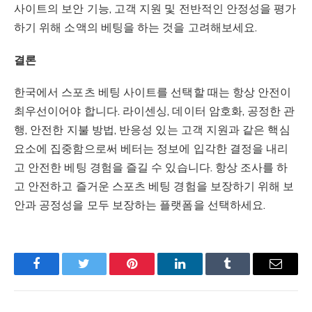
사이트의 보안 기능, 고객 지원 및 전반적인 안정성을 평가
하기 위해 소액의 베팅을 하는 것을 고려해보세요.
결론
한국에서 스포츠 베팅 사이트를 선택할 때는 항상 안전이
최우선이어야 합니다. 라이센싱, 데이터 암호화, 공정한 관
행, 안전한 지불 방법, 반응성 있는 고객 지원과 같은 핵심
요소에 집중함으로써 베터는 정보에 입각한 결정을 내리
고 안전한 베팅 경험을 즐길 수 있습니다. 항상 조사를 하
고 안전하고 즐거운 스포츠 베팅 경험을 보장하기 위해 보
안과 공정성을 모두 보장하는 플랫폼을 선택하세요.
Facebook
Twitter
Pinterest
LinkedIn
Tumblr
Email