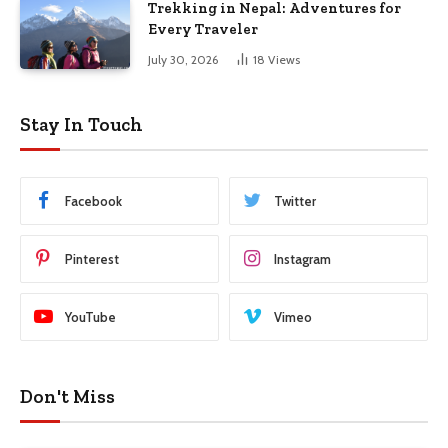
Trekking in Nepal: Adventures for
Every Traveler
July 30, 2026
18
Views
Stay In Touch
Facebook
Twitter
Pinterest
Instagram
YouTube
Vimeo
Don't Miss