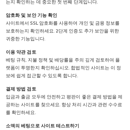
는지 확인하는 데 중요한 첫 번째 단계입니다.
암호화 및 보안 기능 확인
사이트에서 SSL 암호화를 사용하여 개인 및 금융 정보를
보호하는지 확인하세요. 2단계 인증도 추가 보안을 위한
귀중한 기능입니다.
이용 약관 검토
베팅 규칙, 지불 정책 및 배당률을 주의 깊게 검토하여 플
랫폼이 투명한지 확인하십시오. 합법적인 사이트는 이 정
보에 쉽게 접근할 수 있도록 합니다.
결제 방법 검토
입금과 출금 모두에 안전하고 평판이 좋은 결제 방법을 제
공하는 사이트를 찾으세요. 항상 처리 시간과 관련 수수료
를 확인하세요.
소액의 베팅으로 사이트 테스트하기