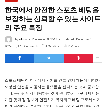
한국에서 안전한 스포츠 베팅을
보장하는 신뢰할 수 있는 사이트
의 주요 특징
By
admin
December 31, 2024
Updated:
December 31,
2024
No Comments
4 Mins Read
8
Views
스포츠 베팅이 한국에서 인기를 얻고 있기 때문에 베터가
보장된 안전을 제공하는 플랫폼을 선택하는 것이 중요합
니다. 온라인에서 베팅하는 것이 편리하기 때문에 베터는
개인 및 재정 정보가 안전하게 유지되고 베팅 프로세스 자
체가 공정하고 투명해야 합니다. 온라인 스포츠 베팅 사이