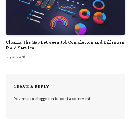
Closing the Gap Between Job Completion and Billing in
Field Service
July 31, 2026
LEAVE A REPLY
You must be
logged in
to post a comment.