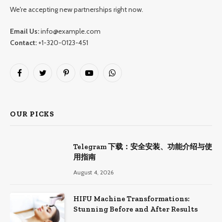
We're accepting new partnerships right now.
Email Us:
info@example.com
Contact:
+1-320-0123-451
Facebook
Twitter
Pinterest
YouTube
WhatsApp
OUR PICKS
Telegram 下载：安全安装、功能介绍与使
用指南
August 4, 2026
HIFU Machine Transformations:
Stunning Before and After Results