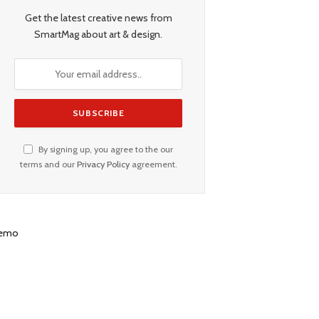
Get the latest creative news from
SmartMag about art & design.
By signing up, you agree to the our
terms and our
Privacy Policy
agreement.