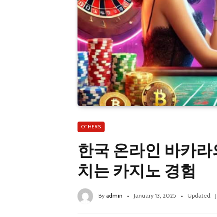
OTHERS
한국 온라인 바카라
치는 카지노 경험
By
admin
January 13, 2025
Updated: