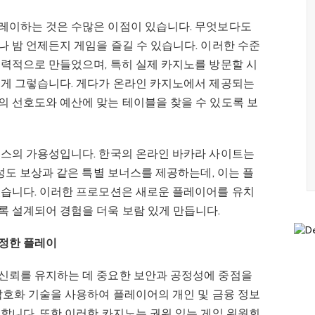
레이하는 것은 수많은 이점이 있습니다. 무엇보다도
 밤 언제든지 게임을 즐길 수 있습니다. 이러한 수준
매력적으로 만들었으며, 특히 실제 카지노를 방문할 시
에게 그렇습니다. 게다가 온라인 카지노에서 제공되는
의 선호도와 예산에 맞는 테이블을 찾을 수 있도록 보
너스의 가용성입니다. 한국의 온라인 바카라 사이트는
충성도 보상과 같은 특별 보너스를 제공하는데, 이는 플
있습니다. 이러한 프로모션은 새로운 플레이어를 유치
록 설계되어 경험을 더욱 보람 있게 만듭니다.
정한 플레이
신뢰를 유지하는 데 중요한 보안과 공정성에 중점을
암호화 기술을 사용하여 플레이어의 개인 및 금융 정보
합니다. 또한 이러한 카지노는 권위 있는 게임 위원회