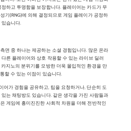
 공정하고 투명함을 보장합니다. 플레이어는 카드가 무
성기(RNG)에 의해 결정되므로 게임 플레이가 공정하
 있습니다.
측면 중 하나는 제공하는 소셜 경험입니다. 많은 온라
 다른 플레이어와 상호 작용할 수 있는 라이브 딜러
상 카지노의 분위기를 모방한 더욱 몰입적인 환경을 만
통할 수 있는 이점이 있습니다.
어가 경험을 공유하고, 팁을 요청하거나, 단순히 도
 있는 채팅방도 있습니다. 같은 생각을 가진 사람들과
력은 게임에 흥미진진한 사회적 차원을 더해 전반적인