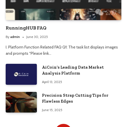
RunningHUB FAQ
By
admin
June 30, 2025
I. Platform Function Related FAQ Q1: The task list displays images
and prompts “Please link…
AiCoin’s Leading Data Market
Analysis Platform
April 13, 2025
Precision Strap Cutting Tips for
Flawless Edges
June 15, 2025