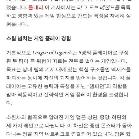
었습니다.
롤대리
이 기사에서는
리그 오브 레전드를
독특
하고 영향력 있는 게임 현상으로 만드는 특징을 자세히 살
펴봅니다 .
스릴 넘치는 게임 플레이 경험
기본적으로
League of Legends는
5명의 플레이어로 구성
된 두 팀이 큰 위험이 따르는 전투를 벌이는 게임입니다.
목표는 상대 팀의 기지 내에 있는 핵심 구조물인 넥서스를
파괴하는 동시에 자신의 기지를 방어하는 것입니다. 각 플
레이어는 고유한 능력과 특성을 지닌 “챔피언”의 역할을
맡아 역동적이고 전략적인 게임 플레이 환경을 조성합니
다.
소환사의 협곡으로 알려진 게임 맵은 상단, 중앙, 하단의
세 가지 레인으로 나뉩니다. 이 차선은 중립 몬스터가 돌아
다니는 정글 지역 네트워크로 연결되어 있습니다. 팀은 협