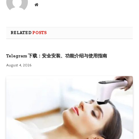
Website
RELATED
POSTS
Telegram 下载：安全安装、功能介绍与使用指南
August 4, 2026