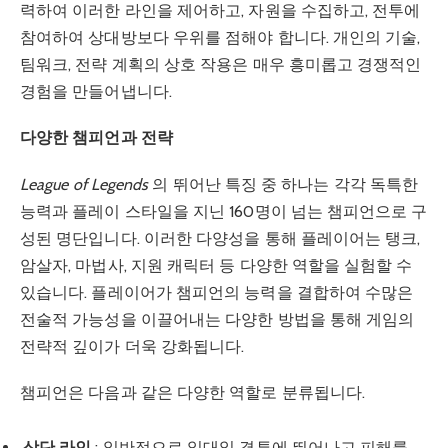
력하여 이러한 라인을 제어하고, 자원을 수집하고, 전투에
참여하여 상대방보다 우위를 점해야 합니다. 개인의 기술,
팀워크, 전략 계획의 상호 작용은 매우 흥미롭고 경쟁적인
경험을 만들어냅니다.
다양한 챔피언과 전략
League of Legends
의 뛰어난 특징 중 하나는 각각 독특한
능력과 플레이 스타일을 지닌 160명이 넘는 챔피언으로 구
성된 명단입니다. 이러한 다양성을 통해 플레이어는 탱크,
암살자, 마법사, 지원 캐릭터 등 다양한 역할을 실험할 수
있습니다. 플레이어가 챔피언의 능력을 결합하여 수많은
전술적 가능성을 이끌어내는 다양한 방법을 통해 게임의
전략적 깊이가 더욱 강화됩니다.
챔피언은 다음과 같은 다양한 역할로 분류됩니다.
상단 라인
: 일반적으로 일대일 결투에 뛰어나고 피해를