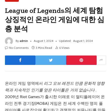
League of Legends의 세계 탐험
상징적인 온라인 게임에 대한 심
층 분석
By
admin
August 1, 2024
Updated:
August 1, 2024
No Comments
3 Mins Read
6
Views
온라인 게임 영역에서
리그 오브 레전드 만큼 문화적 영향
력과 지속적인 인기를 얻은 타이틀은 거의 없습니다
.
2009년 Riot Games가 출시한 이래로 이 멀티플레이어 온
라인 전투 경기장(MOBA) 게임은 전 세계 수백만 명의 플
레이어를 사로잡으며 활기차고 경쟁적인 커뮤니티를 만들